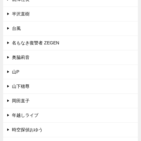
半沢直樹
台風
名もなき復讐者 ZEGEN
奥脇莉音
山P
山下穂尊
岡田直子
年越しライブ
時空探偵おゆう