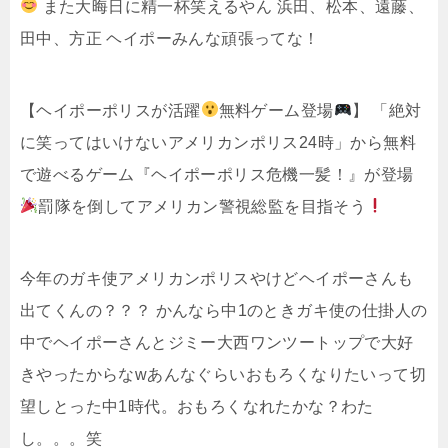
また大晦日に精一杯笑えるやん 浜田、松本、遠藤、
田中、方正 ヘイポーみんな頑張ってな！
【ヘイポーポリスが活躍
無料ゲーム登場
】 「絶対
に笑ってはいけないアメリカンポリス24時」から無料
で遊べるゲーム『ヘイポーポリス危機一髪！』が登場
罰隊を倒してアメリカン警視総監を目指そう
今年のガキ使アメリカンポリスやけどヘイポーさんも
出てくんの？？？ かんなら中1のときガキ使の仕掛人の
中でヘイポーさんとジミー大西ワンツートップで大好
きやったからなwあんなぐらいおもろくなりたいって切
望しとった中1時代。おもろくなれたかな？わた
し。。。笑