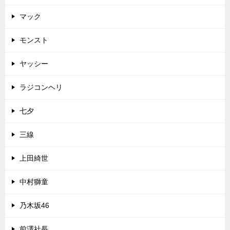
マック
モンスト
ヤッシー
ラジコンヘリ
七夕
三線
上田綺世
中村獅童
乃木坂46
前澤社長