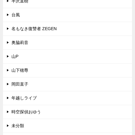
半沢直樹
台風
名もなき復讐者 ZEGEN
奥脇莉音
山P
山下穂尊
岡田直子
年越しライブ
時空探偵おゆう
未分類