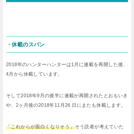
・休載のスパン
2018
年のハンターハンターは
1
月に連載を再開した後、
4
月から休載しています。
そして
2018
年
9
月の後半に連載が再開されたとおもいき
や、
2
ヶ月後の
2018
年
11
月
26
日にまたも休載します。
「これからが面白くなりそう」
そう読者が考えていた