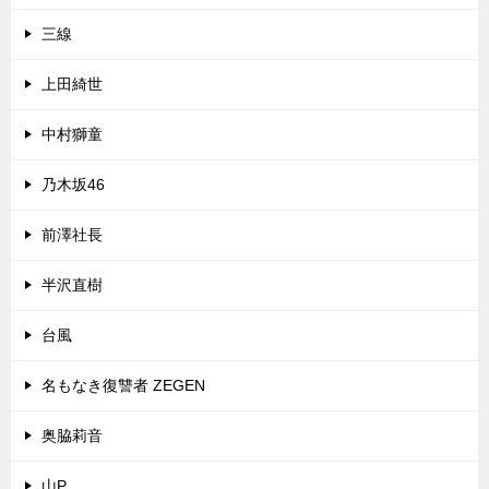
三線
上田綺世
中村獅童
乃木坂46
前澤社長
半沢直樹
台風
名もなき復讐者 ZEGEN
奥脇莉音
山P