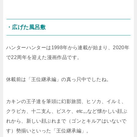
・広げた風呂敷
ハンターハンターは
1998
年から連載が始まり、
2020
年
で
22
周年を迎えた漫画作品です。
休載前は「王位継承編」の真っ只中でしたね。
カキンの王子達を筆頭に幻影旅団、ヒソカ、イルミ、
クラピカ、十二支ん、ビスケ、
etc
,,,など懐かしい顔ぶ
れから、新しい顔ぶれまで（ゴンとキルアはいないで
す）勢揃いといった「王位継承編」。