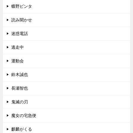
蝶野ビンタ
読み聞かせ
迷惑電話
逃走中
運動会
鈴木誠也
長瀬智也
鬼滅の刃
魔女の宅急便
麒麟がくる