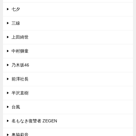
七夕
三線
上田綺世
中村獅童
乃木坂46
前澤社長
半沢直樹
台風
名もなき復讐者 ZEGEN
奥脇莉音