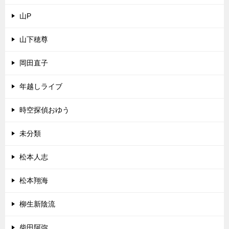
山P
山下穂尊
岡田直子
年越しライブ
時空探偵おゆう
未分類
松本人志
松本翔海
柳生新陰流
柴田阿弥